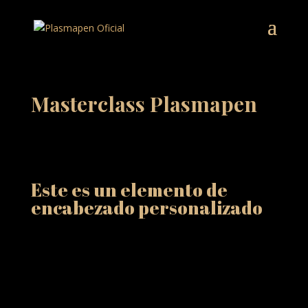
Masterclass Plasmapen
Este es un elemento de
encabezado personalizado
Quizás has oído hablar de la técnica «PLASMAPEN»
pero todavía no conoces las ventajas que tiene para
mejorar todos estos problemas estéticos.
Plasmapen Factory y Plasmapen Frio (fabricados en