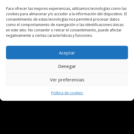
CLASSIC
Para ofrecer las mejores experiencias, utilizamos tecnologías como las
FACTORY
cookies para almacenar y/o acceder a la información del dispositivo. El
consentimiento de estas tecnologías nos permitirá procesar datos
COOLJET
como el comportamiento de navegación o las identificaciones únicas
FORMACIÓN
en este sitio. No consentir o retirar el consentimiento, puede afectar
negativamente a ciertas características y funciones.
PRODUCTOS
BLOG
Aceptar
Política de privacidad
Aviso legal
Denegar
Política de cookies
Ver preferencias
Política Devoluciones
Síguenos
Política de cookies

