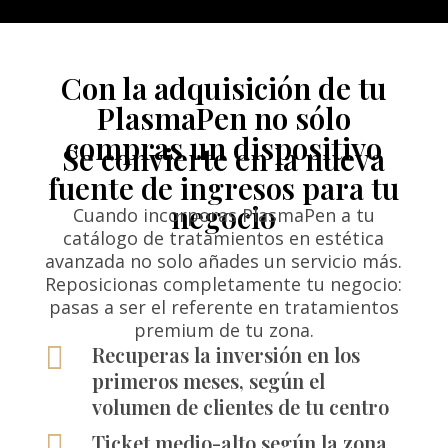
Con la adquisición de tu
PlasmaPen no sólo
compras un dispositivo
Se convierte en la nueva
fuente de ingresos para tu
negocio
Cuando incorporas PlasmaPen a tu
catálogo de tratamientos en estética
avanzada no solo añades un servicio más.
Reposicionas completamente tu negocio:
pasas a ser el referente en tratamientos
premium de tu zona.

Recuperas la inversión en los
primeros meses, según el
volumen de clientes de tu centro

Ticket medio-alto según la zona