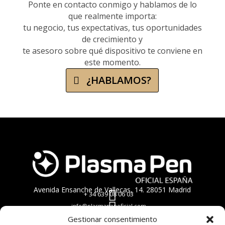
Ponte en contacto conmigo y hablamos de lo
que realmente importa:
tu negocio, tus expectativas, tus oportunidades
de crecimiento y
te asesoro sobre qué dispositivo te conviene en
este momento.
¿HABLAMOS?
Avenida Ensanche de Vallecas, 14. 28051 Madrid

+ 34
639 08 06 03

info@plasmapenoficial.com
DISPOSITIVOS
Gestionar consentimiento