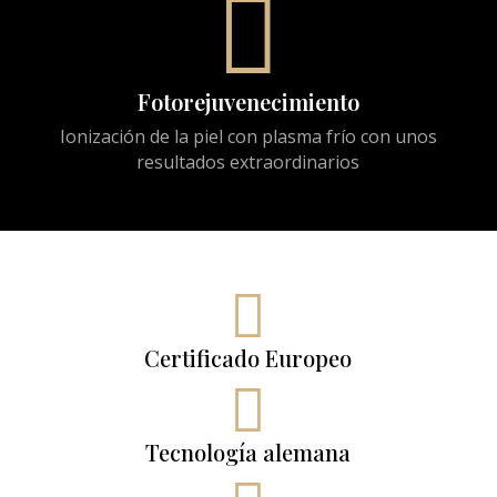

Fotorejuvenecimiento
Ionización de la piel con plasma frío con unos
resultados extraordinarios

Certificado Europeo

Tecnología alemana