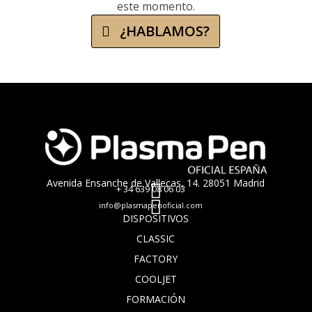
este momento.
¿HABLAMOS?
Avenida Ensanche de Vallecas, 14. 28051 Madrid

+ 34
639 08 06 03

info@plasmapenoficial.com
DISPOSITIVOS
CLASSIC
FACTORY
COOLJET
FORMACIÓN