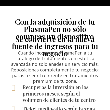
Con la adquisición de tu
PlasmaPen no sólo
compras un dispositivo
Se convierte en la nueva
fuente de ingresos para tu
negocio
Cuando incorporas PlasmaPen a tu
catálogo de tratamientos en estética
avanzada no solo añades un servicio más.
Reposicionas completamente tu negocio:
pasas a ser el referente en tratamientos
premium de tu zona.

Recuperas la inversión en los
primeros meses, según el
volumen de clientes de tu centro

Ticket medio-alto según la zona