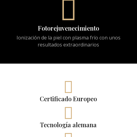

Fotorejuvenecimiento
Ionización de la piel con plasma frío con unos
resultados extraordinarios

Certificado Europeo

Tecnología alemana